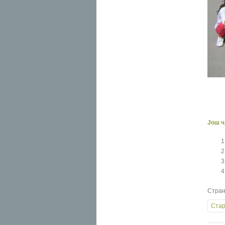
Још ч
Стран
Стар