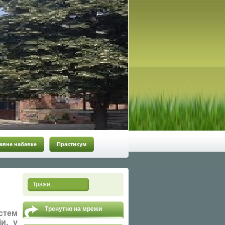
авне набавке
Практикум
Тренутно на мрежи
стем
и, у