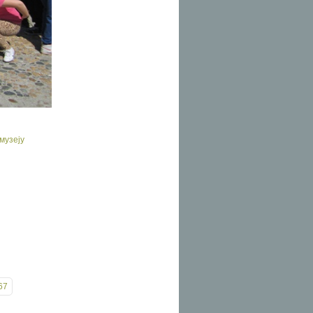
музеју
67