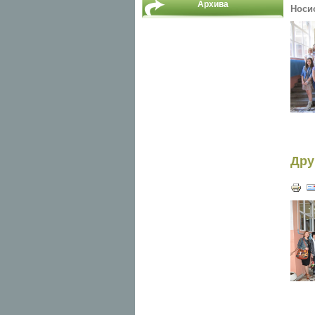
Архива
Носи
Дру