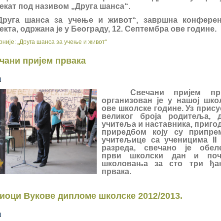
екат под називом „Друга шанса“.
уга шанса за учење и живот“, завршна конферен
екта, одржана је у Београду, 12. Септембра ове године.
није: „Друга шанса за учење и живот“
чани пријем првака
Свечани пријем пр
организован је у нашој шко
ове школске године. Уз прис
великог броја родитеља, д
учитеља и наставника, приго
приредбом коју су припре
учитељице са ученицима II 
разреда, свечано је обел
први школски дан и поч
школовања за сто три ђа
првака.
иоци Вукове дипломе школскe 2012/2013.