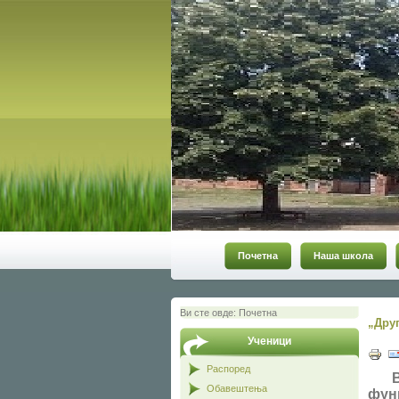
Почетна
Наша школа
Ви сте овде:
Почетна
„Дру
Ученици
Распоред
Већ
Обавештења
фун