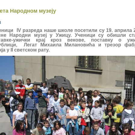
ета Народном музеју
еници IV разреда наше школе посетили су 19. априла 
ине Народни музеј у Ужицу. Ученици су обишли ст
тавке-ужички крај кроз векове, поставку о ужи
ублици, Легат Михаила Милановића и трезор фаб
ја у
II
с
ветском
рату.