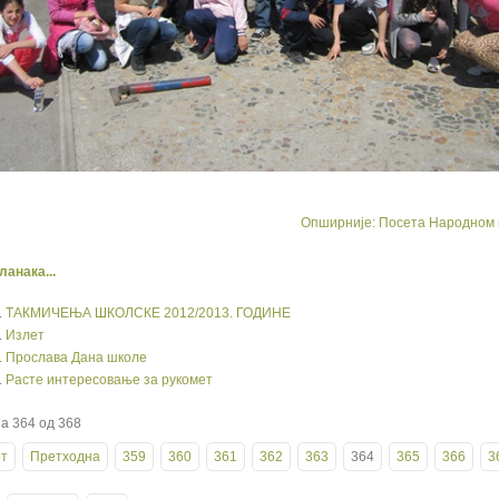
Опширније: Посета Народном 
ланака...
ТАКМИЧЕЊА ШКОЛСКЕ 2012/2013. ГОДИНЕ
Излет
Прослава Дана школе
Расте интересовање за рукомет
а 364 од 368
т
Претходна
359
360
361
362
363
364
365
366
3