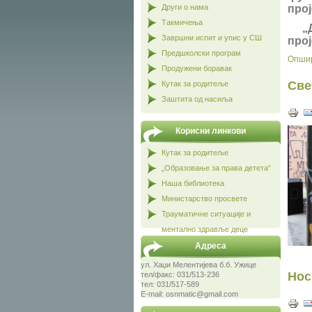
Други о нама
прој
Такмичења
„Др
Завршни испит и упис у СШ
прој
Предшколски програм
Опшир
Продужени боравак
Све
Кутак за родитеље
Заштита од насиља
Корисни линкови
Кутак за родитеље
„Образовање за права детета“
Наша библиотека
Министарство просвете
Трауматичне ситуације и
ментално здравље деце
Адреса
ул. Хаџи Мелентијева б.б. Ужице
Нос
тел/факс: 031/513-236
тел: 031/517-589
E-mail: osnmatic@gmail.com