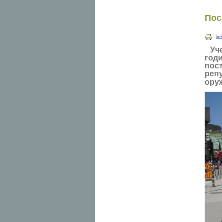
Пос
Уч
год
пос
реп
оруж