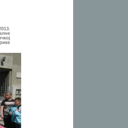
2013.
алне
чкој
рике