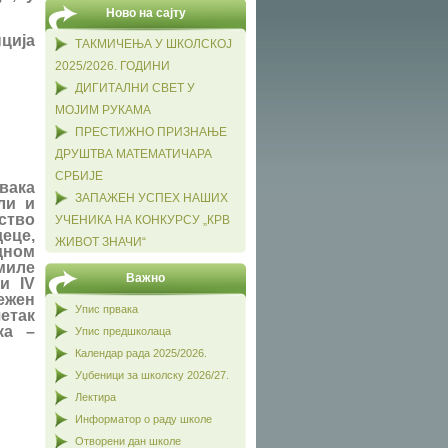
Ново на сајту
ција
ТАКМИЧЕЊА У ШКОЛСКОЈ
2025/2026. ГОДИНИ
ДИГИТАЛНИ СВЕТ У
МОЈИМ РУКАМА
ПРЕСТИЖНО ПРИЗНАЊЕ
ДРУШТВА МАТЕМАТИЧАРА
СРБИЈЕ
вака
ЗАПАЖЕН УСПЕХ НАШИХ
ли и
уство
УЧЕНИКА НА КОНКУРСУ „КРВ
еце,
ЖИВОТ ЗНАЧИ“
дном
миле
Важно
и IV
ежен
Упис првака
етак
ка –
Упис предшколаца
Календар рада 2025/2026.
Уџбеници за школску 2026/27.
Лектира
Информатор о раду школе
Отворени дан школе