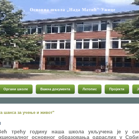
Основна школа „Нада Матић" Ужице
Органи школе
Важна документа
Летопис
Пројекти
Ј
га шанса за учење и живот“
 трећу годину наша школа укључена је у си
кционалног основног образовања одраслих у Србиј