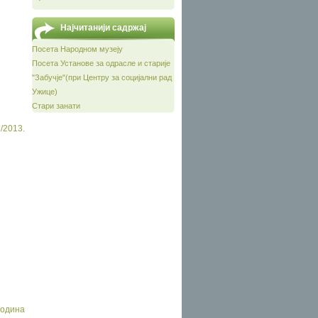
Најчитанији садржај
Посета Народном музеју
Посета Установе за одрасле и старије
"Забучје"(при Центру за социјални рад
Ужице)
Стари занати
/2013.
година