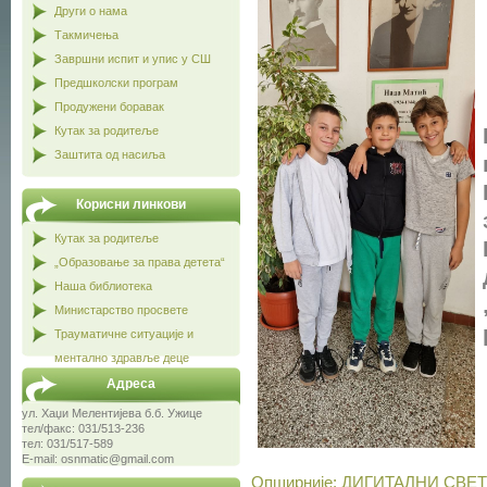
Други о нама
Такмичења
Завршни испит и упис у СШ
Предшколски програм
Продужени боравак
Кутак за родитеље
Заштита од насиља
Корисни линкови
Кутак за родитеље
„Образовање за права детета“
Наша библиотека
Министарство просвете
Трауматичне ситуације и
ментално здравље деце
Адреса
ул. Хаџи Мелентијева б.б. Ужице
тел/факс: 031/513-236
тел: 031/517-589
E-mail: osnmatic@gmail.com
Опширније: ДИГИТАЛНИ СВЕ