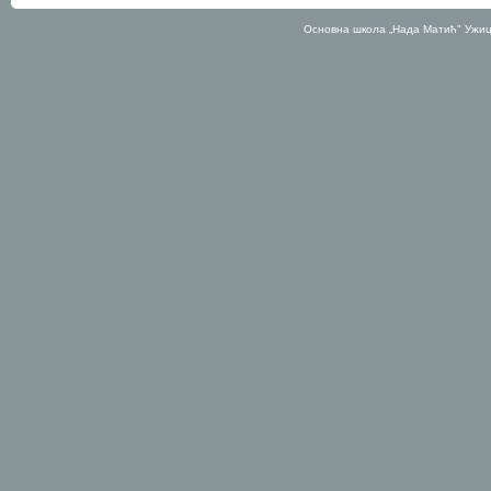
Основна школа „Нада Матић" Ужиц