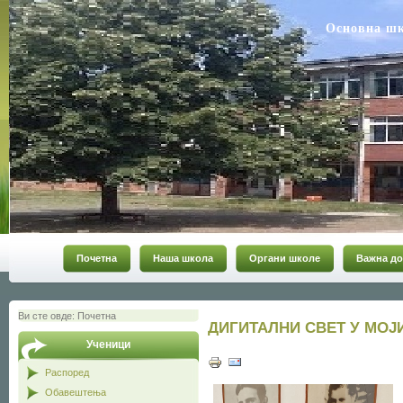
Основна ш
Почетна
Наша школа
Органи школе
Важна до
Ви сте овде:
Почетна
ДИГИТАЛНИ СВЕТ У МОЈ
Ученици
Распоред
Обавештења