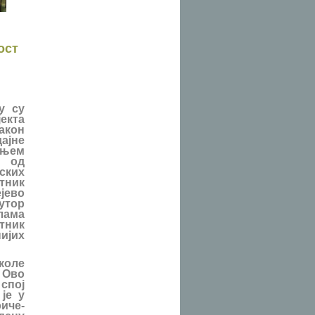
ост
у су
екта
акон
ајне
ањем
 од
ских
итник
јево
аутор
олама
тник
ијих
коле
 Ово
спој
је у
иче-