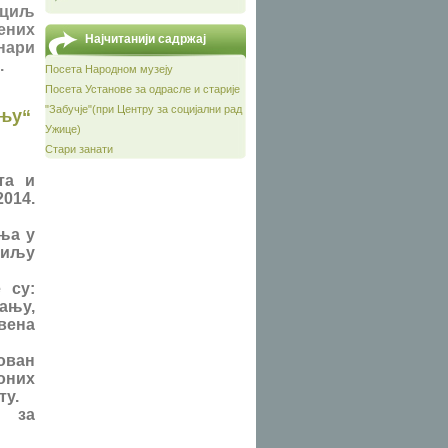
 циљ
ених
Најчитанији садржај
нари
.
Посета Народном музеју
Посета Установе за одрасле и старије
"Забучје"(при Центру за социјални рад
ању“
Ужице)
Стари занати
та и
2014.
ња у
циљу
 су:
ању,
вена
ован
оних
ту.
у за