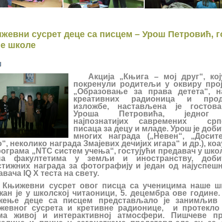
жевни сусрет деце са писцем – Урош Петровић, г
е школе
Акција „Књига – мој друг“, кој
покренули родитељи у оквиру прој
„Образовање за права детета“, н
креативних радионица и прод
изложбе, настављена је гостов
Уроша Петровића, једног
најпознатијих савремених срп
писаца за децу и младе. Урош је доб
многих награда („Невен“, „Досите
“, неколико награда Змајевих дечијих игара“ и др.), ко
рограма „NTC систем учења“, гостујући предавач у шк
а факултетима у земљи и иностранству, доби
стижних награда за фотографију и један од најуспешн
вача IQ X теста на свету.
жевни сусрет овог писца са ученицима наше ш
жан је у школској читаоници, 5. децембра ове године.
жење деце са писцем представљало је занимљив 
жевног сусрета и кретивне радионице, и протекло 
ма живој и интерактивној атмосфери. Пишчеве пр