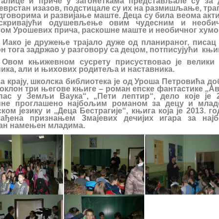
галице и приче у загонеткама представљале су за 
јеврстан изазов, подстицале су их на размишљање, тра
дговорима и развијање маште. Деца су била веома акт
скривајући одушевљење овим чудесним и необи
том Урошевих прича, раскошне маште и необичног хумо
о је дружење трајало дуже од планираног, писац 
н тога задржао у разговору са децом, потписујући књи
м књижевном сусрету присуствовао је велики 
ика, али и њихових родитеља и наставника.
крају, школска библиотека је од Уроша Петровића до
поклон три његове књиге – роман епске фантастике „Ав
опас у Земљи Ваука“, „Пети лептир“, дело које је 2
ине проглашено најбољим романом за децу и млад
ком језику и „Деца Бестрагије“, књига која је 2013. г
рађена признањем Змајевих дечијих игара за нај
ан намењен младима.