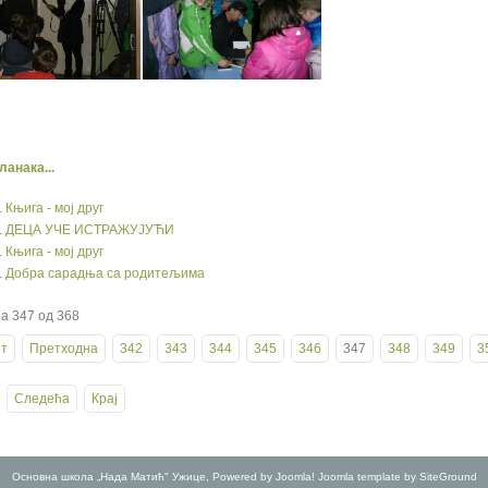
ланака...
Књига - мој друг
ДЕЦА УЧЕ ИСТРАЖУЈУЋИ
Књига - мој друг
Добра сарадња са родитељима
а 347 од 368
т
Претходна
342
343
344
345
346
347
348
349
3
Следећа
Крај
Основна школа „Нада Матић" Ужице, Powered by
Joomla!
Joomla template by SiteGround