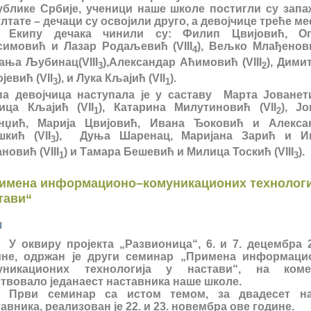
ублике Србије, ученици наше школе постигли су запа
лтате – дечаци су освојили друго, а девојчице треће ме
Екипу дечака чинили су: Филип Цвијовић, О
симовић и Лазар Родаљевић
(VIII
)
, Вељко Млађенов
4
ања Љубинац
(VIII
)
,
Александар Аћимовић
(VIII
)
, Дими
3
2
ојевић
(VII
)
, и Лука Кљајић
(VII
)
.
3
1
па девојчица наступала је у саставу Марта Јованет
ица Кљајић
(VII
)
, Катарина Милутиновић
(VII
)
, Јо
1
2
унџић, Марија Цвијовић, Ивана Ђоковић и Алекса
шкић
(VII
)
, Дуња Шаренац, Маријана Зарић и И
3
ановић
(VIII
)
и Тамара Бешевић и Милица Тоскић
(VIII
)
.
1
3
имена информационо–комуникационих технологи
тави“
У оквиру пројекта „Развионица“, 6. и 7. децембра 
ине, одржан је други семинар „Примена информаци
уникационих технологија у настави“, на ком
твовало једанаест наставника наше школе.
Први семинар са истом темом, за двадесет н
авника, реализован је 22. и 23. новембра ове године.