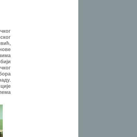
ичког
ског
вић,
нове
зима
бији
ичког
бора
аду.
ције
лема