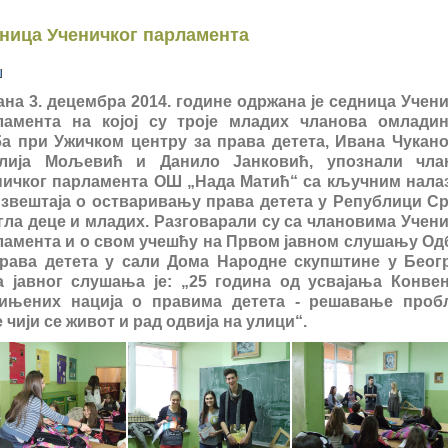
ница Ученичког парламента
на 3. децембра 2014. године одржана је седница Учен
ламента на којој су троје младих чланова омладин
ба при Ужичком центру за права детета, Ивана Чукано
лија Мољевић и Данило Јанковић, упознали чла
ничког парламента ОШ „Нада Матић“ са кључним нала
Извештаја о остваривању права детета у Републици Ср
гла деце и младих. Разговарали су са члановима Учен
ламента и о свом учешћу на Првом јавном слушању Од
права детета у сали Дома Народне скупштине у Беогр
а јавног слушања је: „25 година од усвајања Конвен
дињених нација о правима детета - решавање проб
 чији се живот и рад одвија на улици“.