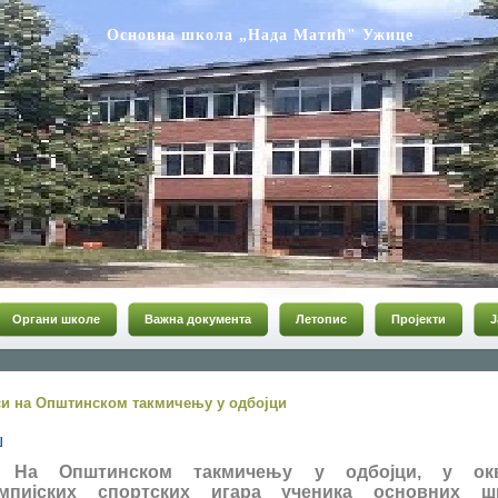
Основна школа „Нада Матић" Ужице
Органи школе
Важна документа
Летопис
Пројекти
Ј
си на Општинском такмичењу у одбојци
На Општинском такмичењу у одбојци, у ок
мпијских спортских игара ученика основних ш