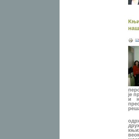
Књи
наш
перо
је п
и н
пре
реша
Књи
одр
дру
књи
вео