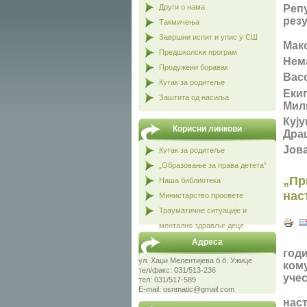
Други о нама
Реп
резу
Такмичења
Завршни испит и упис у СШ
Мак
Предшколски програм
Нем
Продужени боравак
Вас
Кутак за родитеље
Еки
Заштита од насиља
Мил
Куј
Корисни линкови
Дра
Јов
Кутак за родитеље
„Образовање за права детета“
„Пр
Наша библиотека
нас
Министарство просвете
Трауматичне ситуације и
ментално здравље деце
Адреса
год
ул. Хаџи Мелентијева б.б. Ужице
ком
тел/факс: 031/513-236
учес
тел: 031/517-589
E-mail: osnmatic@gmail.com
наст