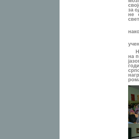
моз
сво
за о
не 
све
Иак
нако
Ово
учен
На 
на 
јаз
год
српс
наг
ром