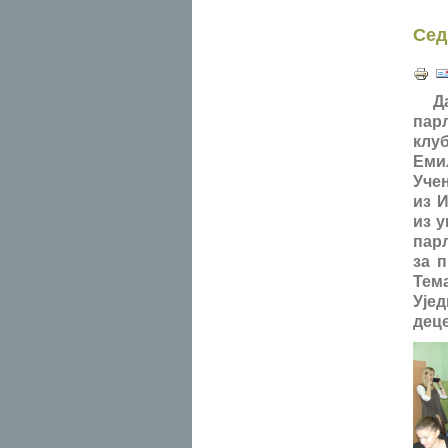
Сед
Да
пар
клу
Еми
Уче
из 
из у
пар
за 
Тем
Ује
деце