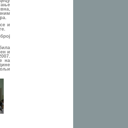
децу
гање
ивна,
чним
ра.
се и
ге.
број
била
ен и
007.
е на
одине
бољи