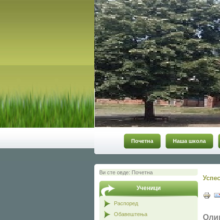
Почетна
Наша школа
Ви сте овде:
Почетна
Успе
Ученици
Распоред
Обавештења
Оли