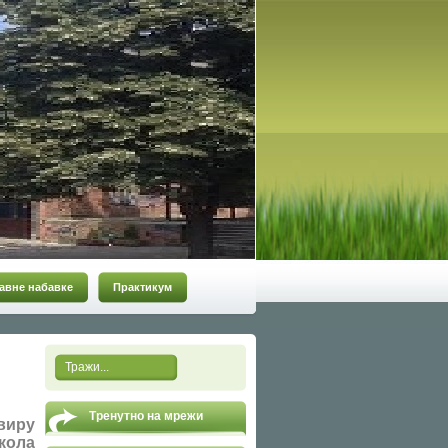
авне набавке
Практикум
Тренутно на мрежи
виру
кола