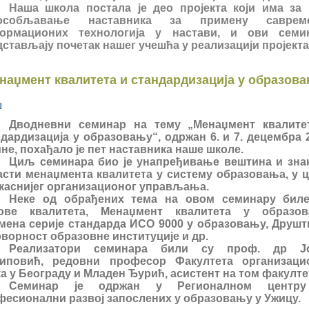
а школа постала је део пројекта који има за
особљавање наставника за примену саврем
ормационих технологија у настави, и ови семи
стављају почетак нашег учешћа у реализацији пројекта
наџмент квалитета и стандардизација у образов
Дводневни семинар на тему „Менаџмент квалите
дардизација у образовању“, одржан 6. и 7. децембра 
не, похађало је пет наставника наше школе.
Циљ семинара био је унапређивање вештина и зна
асти менаџмента квалитета у систему образовања, у 
каснијег организационог управљања.
Неке од обрађених тема на овом семинару биле
ове квалитета, Менаџмент квалитета у образов
мена серије стандарда ИСО 9000 у образовању, Друшт
ворност образовне институције и др.
Реализатори семинара били су проф. др Ј
иповић, редовни професор Факултета организаци
а у Београду и Младен Ђурић, асистент на том факулте
Семинар је одржан у Регионалном центр
фесионални развој запослених у образовању у Ужицу.