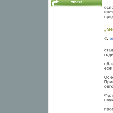
Архива
Наш
осп
инф
пред
„Ме
стан
годи
обл
ефи
Осн
При
одго
Фил
наук
про