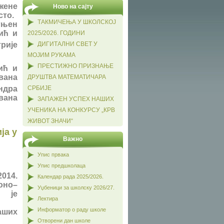
жене
Ново на сајту
сто.
ТАКМИЧЕЊА У ШКОЛСКОЈ
гњен
ић и
2025/2026. ГОДИНИ
ДИГИТАЛНИ СВЕТ У
трије
МОЈИМ РУКАМА
ПРЕСТИЖНО ПРИЗНАЊЕ
ић и
вана
ДРУШТВА МАТЕМАТИЧАРА
ндра
СРБИЈЕ
вана
ЗАПАЖЕН УСПЕХ НАШИХ
УЧЕНИКА НА КОНКУРСУ „КРВ
ЖИВОТ ЗНАЧИ“
ја у
Важно
Упис првака
Упис предшколаца
2014.
Календар рада 2025/2026.
оно–
Уџбеници за школску 2026/27.
е је
Лектира
Информатор о раду школе
аших
Отворени дан школе