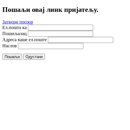
Пошаљи овај линк пријатељу.
Затвори прозор
Ел.пошта ка
Пошиљалац
Адреса ваше ел.поште
Наслов
Пошаљи
Одустани