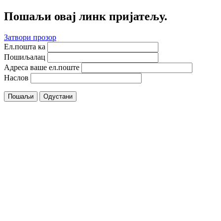
Пошаљи овај линк пријатељу.
Затвори прозор
Ел.пошта ка
Пошиљалац
Адреса ваше ел.поште
Наслов
Пошаљи
Одустани