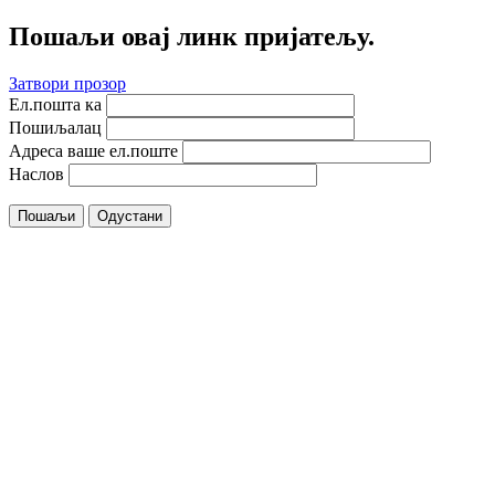
Пошаљи овај линк пријатељу.
Затвори прозор
Ел.пошта ка
Пошиљалац
Адреса ваше ел.поште
Наслов
Пошаљи
Одустани