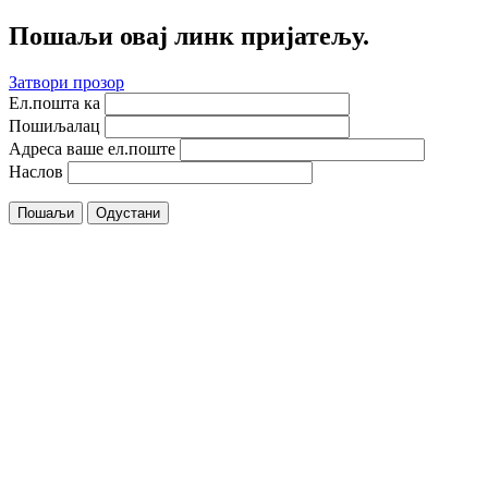
Пошаљи овај линк пријатељу.
Затвори прозор
Ел.пошта ка
Пошиљалац
Адреса ваше ел.поште
Наслов
Пошаљи
Одустани